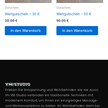
Gutschein
Gutschein
Wertgutschein – 30 €
Wertgutschein – 50 €
30.00
€
50.00
€
In den Warenkorb
In den Warenkorb
Erleben Sie Entspannung und Wohlbefinden wie nie zuvor.
Im VM Studio verbinden wir traditionelle Techniken mit
modernem Komfort, um Ihnen ein einzigartiges Massage-
und Wellnesserlebnis zu bieten. Ihr Wohlbefinden steht bei