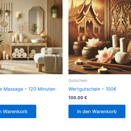
Gutschein
he Massage – 120 Minuten
Wertgutschein – 100€
100.00
€
en Warenkorb
In den Warenkorb