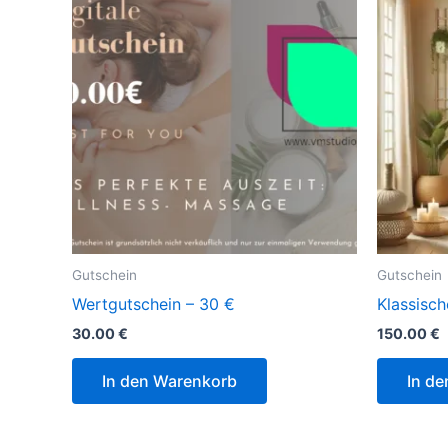
Gutschein
Gutschein
Wertgutschein – 30 €
Klassisc
30.00
€
150.00
€
In den Warenkorb
In d