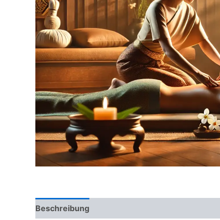
Beschreibung