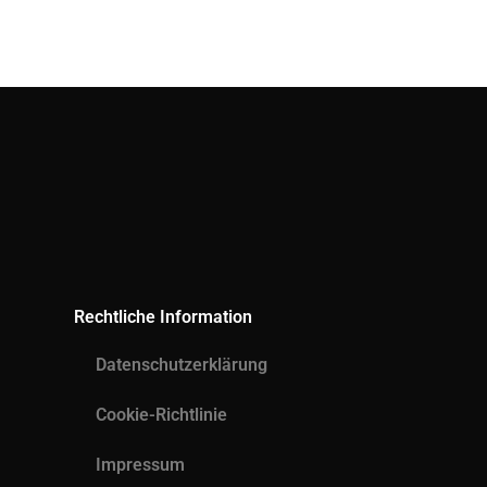
Rechtliche Information
Datenschutzerklärung
Cookie-Richtlinie
Impressum