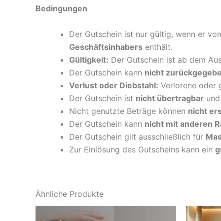
Bedingungen
Der Gutschein ist nur gültig, wenn er v
Geschäftsinhabers
enthält.
Gültigkeit:
Der Gutschein ist ab dem Au
Der Gutschein kann
nicht zurückgegeb
Verlust oder Diebstahl:
Verlorene oder g
Der Gutschein ist
nicht übertragbar
und 
Nicht genutzte Beträge können
nicht er
Der Gutschein kann
nicht mit anderen 
Der Gutschein gilt ausschließlich für
Mas
Zur Einlösung des Gutscheins kann ein
g
Ähnliche Produkte