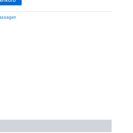
assagen