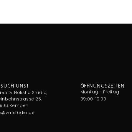
ESUCH UNS!
ÖFFNUNGSZEITEN
Montag - Freitag
renity Holistic Studio,
einbahnstrasse 25,
09:00-19:00
7906 Kempen
m@vmstudio.de